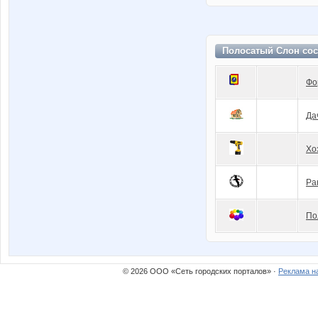
Полосатый Слон сос
Фо
Да
Хо
Ра
По
© 2026 ООО «Сеть городских порталов» ·
Реклама н