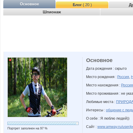
Основное
Блог
( 20 )
Д
Шпионаж
Основное
Дата рождения : скрыто
Место рождения :
Россия
,
Н
Место нахождения :
Россия
Место проживания : не ука
Любимые места :
ПРИРОДА
Интересы :
общение с людь
О себе : Я люблю людей))
Сайт :
www.amway.ru/user/p
Портрет заполнен на 97 %