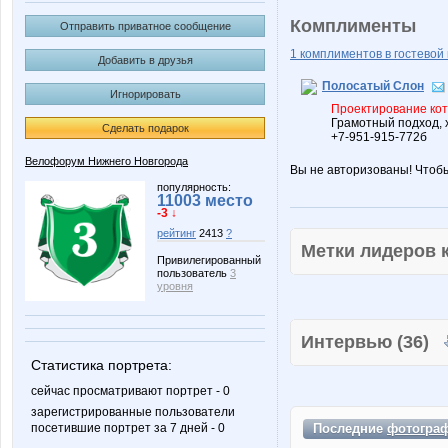
Комплименты
Отправить приватное сообщение
1 комплиментов в гостевой 
Добавить в друзья
Полосатый Слон
Игнорировать
Проектирование кот
Грамотный подход, 
Сделать подарок
+7-951-915-772б
Велофорум Нижнего Новгорода
Вы не авторизованы! Чтоб
популярность:
11003 место
-3 ↓
рейтинг
2413
?
Метки лидеров
Привилегированный
пользователь
3
уровня
Интервью (36)
Статистика портрета:
сейчас просматривают портрет - 0
зарегистрированные пользователи
Последние
фотогра
посетившие портрет за 7 дней - 0