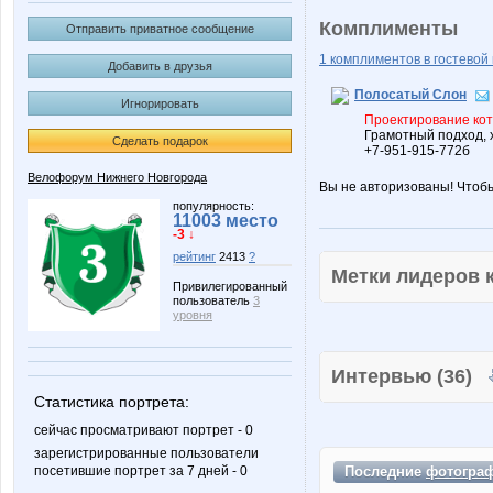
Комплименты
Отправить приватное сообщение
1 комплиментов в гостевой 
Добавить в друзья
Полосатый Слон
Игнорировать
Проектирование кот
Грамотный подход, 
Сделать подарок
+7-951-915-772б
Велофорум Нижнего Новгорода
Вы не авторизованы! Чтоб
популярность:
11003 место
-3 ↓
рейтинг
2413
?
Метки лидеров
Привилегированный
пользователь
3
уровня
Интервью (36)
Статистика портрета:
сейчас просматривают портрет - 0
зарегистрированные пользователи
Последние
фотогра
посетившие портрет за 7 дней - 0