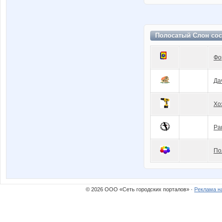
Полосатый Слон сос
Фо
Да
Хо
Ра
По
© 2026 ООО «Сеть городских порталов» ·
Реклама н