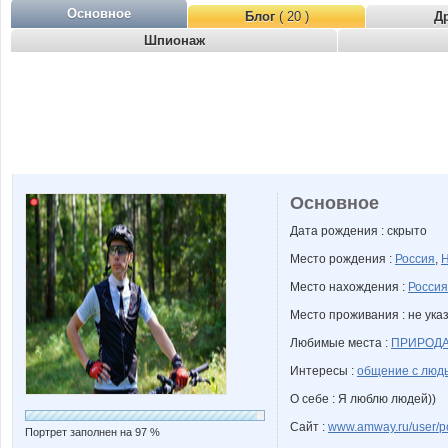
Основное
Блог
( 20 )
Д
Шпионаж
Основное
Дата рождения : скрыто
Место рождения :
Россия
,
Н
Место нахождения :
Россия
Место проживания : не ука
Любимые места :
ПРИРОДА
Интересы :
общение с людь
О себе : Я люблю людей))
Сайт :
www.amway.ru/user/p
Портрет заполнен на 97 %